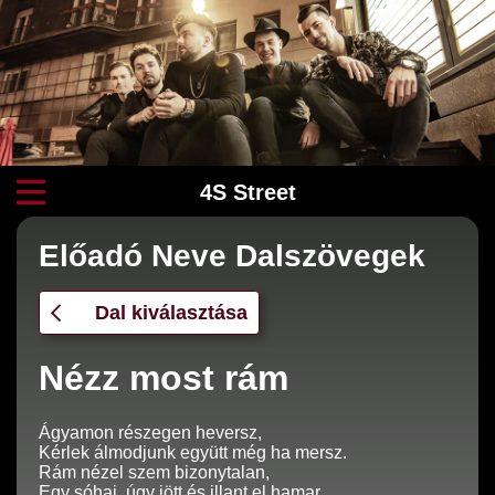
4S Street
Előadó Neve Dalszövegek
Dal kiválasztása
Nézz most rám
Ágyamon részegen heversz,
Kérlek álmodjunk együtt még ha mersz.
Rám nézel szem bizonytalan,
Egy sóhaj, úgy jött és illant el hamar.