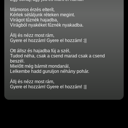
Mámoros érzés elterít,
Kérlek sétáljunk réteken megint.
Virágot tűznék hajadba,
Virágból nyakéket fűznék nyakadba.
Állj és nézz most rám,
Gyere el hozzám! Gyere el hozzám! :||
Ott állsz és hajadba fúj a szél,
Tudod néha, csak a csend marad csak a csend
beszél.
Mielőtt még bármit mondanál,
Lelkembe hadd guruljon néhány pohár.
Állj és nézz most rám,
Gyere el hozzám! Gyere el hozzám! :||